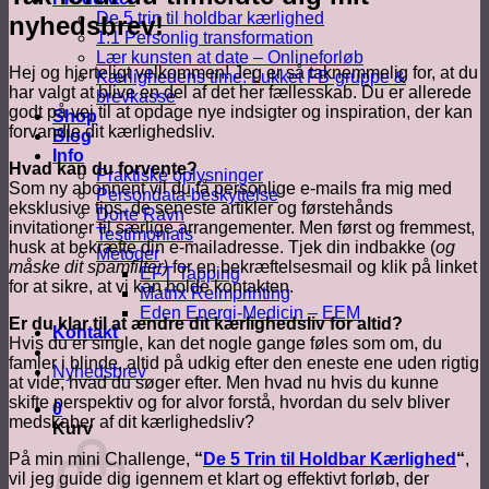
De 5 trin til holdbar kærlighed
nyhedsbrev!
1:1 Personlig transformation
Lær kunsten at date – Onlineforløb
Hej og hjerteligt velkommen! Jeg er så taknemmelig for, at du
Kærlighedens time: Lukket FB-gruppe &
har valgt at blive en del af det her fællesskab. Du er allerede
brevkasse
godt på vej til at opdage nye indsigter og inspiration, der kan
Shop
forvandle dit kærlighedsliv.
Blog
Info
Hvad kan du forvente?
Praktiske oplysninger
Som ny abonnent vil du få personlige e-mails fra mig med
Persondata-beskyttelse
eksklusive tips, de seneste artikler og førstehånds
Dorte Ravn
invitationer til særlige arrangementer. Men først og fremmest,
Testimonials
husk at bekræfte din e-mailadresse. Tjek din indbakke (
og
Metoder
måske dit spamfilter)
for en bekræftelsesmail og klik på linket
EFT Tapping
for at sikre, at vi kan holde kontakten.
Matrix Reimprinting
Eden Energi-Medicin – EEM
Er du klar til at ændre dit kærlighedsliv for altid?
Kontakt
Hvis du er single, kan det nogle gange føles som om, du
famler i blinde, altid på udkig efter den eneste ene uden rigtig
Nyhedsbrev
at vide, hvad du søger efter. Men hvad nu hvis du kunne
skifte perspektiv og for alvor forstå, hvordan du selv bliver
0
medskaber af dit kærlighedsliv?
Kurv
På min mini Challenge,
“
De 5 Trin til Holdbar Kærlighed
“
,
vil jeg guide dig igennem et klart og effektivt forløb, der