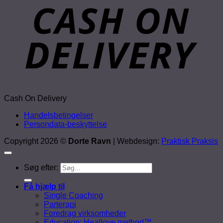
Cash On Delivery
Handelsbetingelser
Persondata-beskyttelse
Copyright 2026 ©
Dorte Ravn
| Webdesign:
Praktisk Praksis
Søg efter:
Få hjælp til
Single Coaching
Parterapi
Foredrag virksomheder
Education: Heallove method™