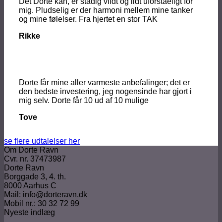
Det Dorte kan, er stadig vildt og lidt uforståeligt for
mig. Pludselig er der harmoni mellem mine tanker
og mine følelser. Fra hjertet en stor TAK
Rikke
Dorte får mine aller varmeste anbefalinger; det er
den bedste investering, jeg nogensinde har gjort i
mig selv.
Dorte får 10
ud af 10 mulige
Tove
se flere udtalelser her
Om Dorte Ravn
Cvr. nr. 37473987
Dorte Ravn
Borggade 3, 4. th.
8000 Aarhus C
Mail: info@dorteravn.dk
Mobil nr.: 30 32 72 99
Nyeste indlæg