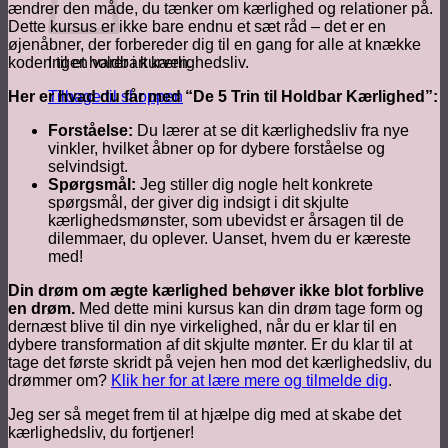
ændrer den måde, du tænker om kærlighed og relationer på.
Dette kursus er ikke bare endnu et sæt råd – det er en
øjenåbner, der forbereder dig til en gang for alle at knække
koden til et holdbart kærlighedsliv.
Ingen varer i kurven.
Her er hvad du får med “De 5 Trin til Holdbar Kærlighed”:
Tilbage til shoppen
Forståelse:
Du lærer at se dit kærlighedsliv fra nye
vinkler, hvilket åbner op for dybere forståelse og
selvindsigt.
Spørgsmål:
Jeg stiller dig nogle helt konkrete
spørgsmål, der giver dig indsigt i dit skjulte
kærlighedsmønster, som ubevidst er årsagen til de
dilemmaer, du oplever. Uanset, hvem du er kæreste
med!
Din drøm om ægte kærlighed behøver ikke blot forblive
en drøm.
Med dette mini kursus kan din drøm tage form og
dernæst blive til din nye virkelighed, når du er klar til en
dybere transformation af dit skjulte mønter. Er du klar til at
tage det første skridt på vejen hen mod det kærlighedsliv, du
drømmer om?
Klik her for at lære mere og tilmelde dig
.
Jeg ser så meget frem til at hjælpe dig med at skabe det
kærlighedsliv, du fortjener!