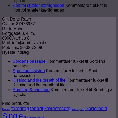
rejection
Kontrol stjæler kærligheden
Kommentarer lukket
til
Kontrol stjæler kærligheden
Om Dorte Ravn
Cvr. nr. 37473987
Dorte Ravn
Borggade 3, 4. th.
8000 Aarhus C
Mail: info@dorteravn.dk
Mobil nr.: 30 32 72 99
Nyeste indlæg
Sorgens passage
Kommentarer lukket
til Sorgens
passage
Spot narcissisten
Kommentarer lukket
til Spot
narcissisten
Kissing and the breath of life
Kommentarer lukket
til
Kissing and the breath of life
Bonding & rejection
Kommentarer lukket
til Bonding &
rejection
Find produkter
foredrag
forladt
kærestesorg
Parforhold
Dating
kærlighed
Single
Single Armbånd