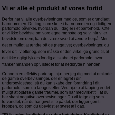
Vi er alle et produkt af vores fortid
Derfor har vi alle overbevisninger med os, som er grundlagt i
barndommen. De ting, som skete i barndommen og i tidligere
parforhold påvirker, hvordan du i dag er i et parforhold. Ofte
er vi ikke bevidste om vore egne mønstre og selv, når vi er
bevidste om dem, kan det være svært at ændre herpå.
Men
det er muligt at ændre på de (negative) overbevisninger, du
lever dit liv efter og, som måske er den virkelige grund til, at
det ikke rigtigt lykkes for dig at skabe et parforhold, hvor I
“tanker hinanden op”, istedet for at nedbryde hinanden.
Gennem en effektiv parterapi hjælper jeg dig med at omkode
de gamle overbevisninger, der er lagret i din
underbevidsthed, så du kan skabe den forandring i dit
parforhold, som du længes efter. Ved hjælp af tapping er det
muligt at opløse gamle traumer, som har medvirket til, at du
har skabt negative overbevisninger. Du vil følge dig som
forvandlet, når du har givet slip på det, der ligger gemt i
kroppen, og som du ubevidst er styret af i dag.
“Et liv uden kærlighed er uden betydning. Kærlighed er