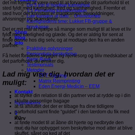
det mit formål at være med til at forvandle dit parforhold til et
De 5 trin til holdbar kærlighed
sted fyldt med kærlighed, fred og samhørighed. Fremfor et
1:1 Personlig transformation
sted hvor der konstant er magtkampe, beskyldninger,
Lær kunsten at date – Onlineforløb
afvisninger og skænderier.
Kærlighedens time: Lukket FB-gruppe &
brevkasse
Det er mit mål at hjælpe så mange som muligt til at leve et liv
Shop
fyldt med kærlighed og glæde. Og det er aldrig for sent at
Blog
finde denne hos dig selv, og at modtage den fra en anden
Info
partner.
Praktiske oplysninger
Persondata-beskyttelse
Få helet fortidens skygger og hjertesorg og bliv medskaber af
Dorte Ravn
det parforhold, du ønsker dig.
Testimonials
Metoder
Lad mig vise dig, hvordan det er
EFT Tapping
muligt:
Matrix Reimprinting
Eden Energi-Medicin – EEM
Kontakt
at styrke din relation til din partner ved at rydde op i din
skjulte personlige bagage
Nyhedsbrev
at få afsluttet det der er tilbage fra dine tidligere
parforhold samt finde “guldet” i den lærdom du fik med
0
dig
Kurv
at finde modet til at åbne dit hjerte og nedbryde den
mur, du har opbygget som beskyttelse mod atter at blive
skuffet, såret og ked af det