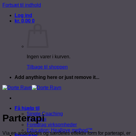
Fortsæt til indhold
Log ind
kr.
0,00
0
Ingen varer i kurven.
Tilbage til shoppen
Add anything here or just remove it...
Få hjælp til
Single Coaching
Parterapi
Parterapi
Foredrag virksomheder
Education: Heallove method™
Via en anderledes og særdeles effektiv form for parterapi, er
Produkter