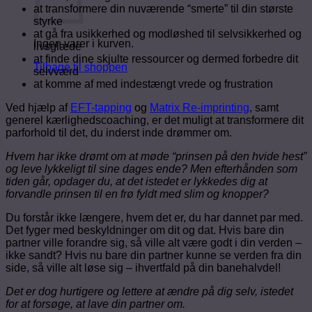
at transformere din nuværende “smerte” til din største
styrke
at gå fra usikkerhed og modløshed til selvsikkerhed og
Ingen varer i kurven.
livsglæde
at finde dine skjulte ressourcer og dermed forbedre dit
Tilbage til shoppen
selvværd
at komme af med indestængt vrede og frustration
Ved hjælp af
EFT-tapping
og
Matrix Re-imprinting
, samt
generel kærlighedscoaching, er det muligt at transformere dit
parforhold til det, du inderst inde drømmer om.
Hvem har ikke drømt om at møde “prinsen på den hvide hest”
og leve lykkeligt til sine dages ende? Men efterhånden som
tiden går, opdager du, at det istedet er lykkedes dig at
forvandle prinsen til en frø fyldt med slim og knopper?
Du forstår ikke længere, hvem det er, du har dannet par med.
Det fyger med beskyldninger om dit og dat. Hvis bare din
partner ville forandre sig, så ville alt være godt i din verden –
ikke sandt? Hvis nu bare din partner kunne se verden fra din
side, så ville alt løse sig – ihvertfald på din banehalvdel!
Det er dog hurtigere og lettere at ændre på dig selv, istedet
for at forsøge, at lave din partner om.