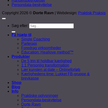
Handelsbetingelser
Persondata-beskyttelse
Copyright 2026 ©
Dorte Ravn
| Webdesign:
Praktisk Praksis
Søg efter:
Få hjælp til
Single Coaching
Parterapi
Foredrag virksomheder
Education: Heallove method™
Produkter
De 5 trin til holdbar kærlighed
1:1 Personlig transformation
Lær kunsten at date – Onlineforløb
Kærlighedens time: Lukket FB-gruppe &
brevkasse
Shop
Blog
Info
Praktiske oplysninger
Persondata-beskyttelse
Dorte Ravn