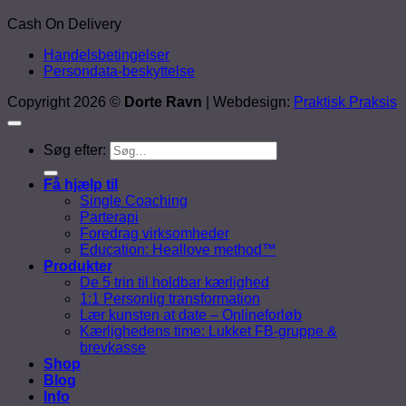
Cash On Delivery
Handelsbetingelser
Persondata-beskyttelse
Copyright 2026 ©
Dorte Ravn
| Webdesign:
Praktisk Praksis
Søg efter:
Få hjælp til
Single Coaching
Parterapi
Foredrag virksomheder
Education: Heallove method™
Produkter
De 5 trin til holdbar kærlighed
1:1 Personlig transformation
Lær kunsten at date – Onlineforløb
Kærlighedens time: Lukket FB-gruppe &
brevkasse
Shop
Blog
Info