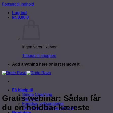
Fortsæt til indhold
Log ind
kr.
0,00
0
Ingen varer i kurven.
Tilbage til shoppen
Add anything here or just remove it...
Få hjælp til
Single Coaching
Gratis webinar: Sådan får
Parterapi
Foredrag virksomheder
du en holdbar kæreste
Education: Heallove method™
Produkter