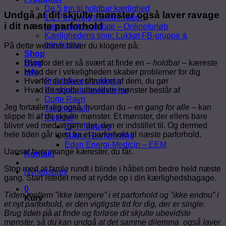
De 5 trin til holdbar kærlighed
Undgå at dit skjulte mønster også laver ravage
1:1 Personlig transformation
i dit næste parforhold
Lær kunsten at date – Onlineforløb
Kærlighedens time: Lukket FB-gruppe &
brevkasse
På dette webinar bliver du klogere på:
Shop
Hvorfor det er så svært at finde en –
holdbar
– kæreste
Blog
Hvad der i virkeligheden skaber problemer for dig
Info
Hvorfor du bliver tiltrukket af dem, du gør
Praktiske oplysninger
Hvad dit skjulte ubevidste mønster består af
Persondata-beskyttelse
Dorte Ravn
Jeg fortæller dig også, hvordan du –
en gang for alle
– kan
Testimonials
slippe fri af dit skjulte mønster. Et mønster, der ellers bare
Metoder
bliver ved med at gøre det, den er indstillet til. Og dermed
EFT Tapping
hele tiden går igen fra et parforhold til næste parforhold.
Matrix Reimprinting
Eden Energi-Medicin – EEM
Uanset hvor mange kærester, du får.
Kontakt
Stop med at famle rundt i blinde i håbet om bedre held næste
Nyhedsbrev
gang. Start istedet med at rydde op i din kærlighedsbagage.
0
Tiden mellem ”ikke længere” i et parforhold og ”ikke endnu” i
Kurv
et nyt parforhold, er den vigtigste tid for dig, der er single.
Brug tiden på at finde og forløse dit skjulte ubevidste
mønster, så du kan undgå at det samme dilemma også laver