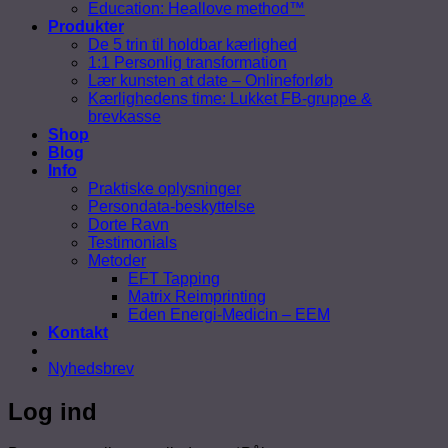
Education: Heallove method™
Produkter
De 5 trin til holdbar kærlighed
1:1 Personlig transformation
Lær kunsten at date – Onlineforløb
Kærlighedens time: Lukket FB-gruppe &
brevkasse
Shop
Blog
Info
Praktiske oplysninger
Persondata-beskyttelse
Dorte Ravn
Testimonials
Metoder
EFT Tapping
Matrix Reimprinting
Eden Energi-Medicin – EEM
Kontakt
Nyhedsbrev
Log ind