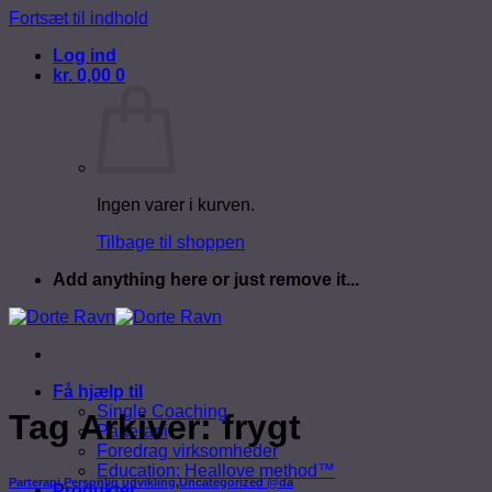
Fortsæt til indhold
Log ind
kr.
0,00
0
Ingen varer i kurven.
Tilbage til shoppen
Add anything here or just remove it...
Få hjælp til
Single Coaching
Tag Arkiver:
frygt
Parterapi
Foredrag virksomheder
Education: Heallove method™
Parterapi
,
Personlig udvikling
,
Uncategorized @da
Produkter