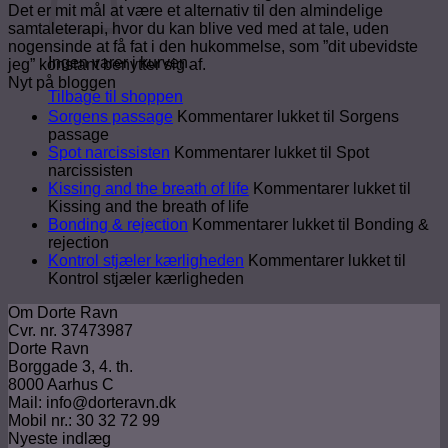
Det er mit mål at være et alternativ til den almindelige
samtaleterapi, hvor du kan blive ved med at tale, uden
nogensinde at få fat i den hukommelse, som ”dit ubevidste
Ingen varer i kurven.
jeg” konstant benytter sig af.
Nyt på bloggen
Tilbage til shoppen
Sorgens passage
Kommentarer lukket
til Sorgens
passage
Spot narcissisten
Kommentarer lukket
til Spot
narcissisten
Kissing and the breath of life
Kommentarer lukket
til
Kissing and the breath of life
Bonding & rejection
Kommentarer lukket
til Bonding &
rejection
Kontrol stjæler kærligheden
Kommentarer lukket
til
Kontrol stjæler kærligheden
Om Dorte Ravn
Cvr. nr. 37473987
Dorte Ravn
Borggade 3, 4. th.
8000 Aarhus C
Mail: info@dorteravn.dk
Mobil nr.: 30 32 72 99
Nyeste indlæg