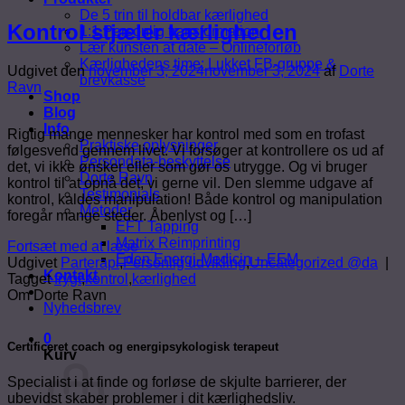
De 5 trin til holdbar kærlighed
Kontrol stjæler kærligheden
1:1 Personlig transformation
Lær kunsten at date – Onlineforløb
Kærlighedens time: Lukket FB-gruppe &
Udgivet den
november 3, 2024
november 3, 2024
af
Dorte
brevkasse
Ravn
Shop
Blog
Info
Rigtig mange mennesker har kontrol med som en trofast
Praktiske oplysninger
følgesvend gennem livet. Vi forsøger at kontrollere os ud af
Persondata-beskyttelse
det, vi ikke ønsker eller som gør os utrygge. Og vi bruger
Dorte Ravn
kontrol til at opnå det, vi gerne vil. Den slemme udgave af
Testimonials
kontrol, kaldes manipulation! Både kontrol og manipulation
Metoder
foregår mange steder. Åbenlyst og […]
EFT Tapping
Matrix Reimprinting
Fortsæt med at læse
→
Eden Energi-Medicin – EEM
Udgivet
Parterapi
,
Personlig udvikling
,
Uncategorized @da
|
Kontakt
Tagget
frygt
,
kontrol
,
kærlighed
Om Dorte Ravn
Nyhedsbrev
0
Certificeret coach og energipsykologisk terapeut
Kurv
Specialist i at finde og forløse de skjulte barrierer, der
ubevidst skaber problemer i dit kærlighedsliv.