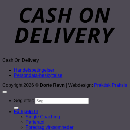
Cash On Delivery
Handelsbetingelser
Persondata-beskyttelse
Copyright 2026 ©
Dorte Ravn
| Webdesign:
Praktisk Praksis
Søg efter:
Få hjælp til
Single Coaching
Parterapi
Foredrag virksomheder