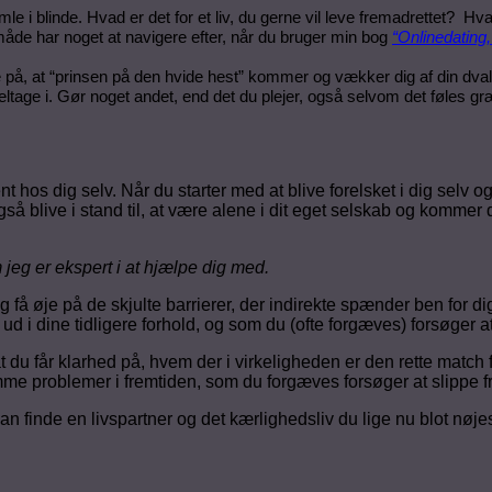
le i blinde. Hvad er det for et liv, du gerne vil leve fremadrettet? Hvad 
n måde har noget at navigere efter, når du bruger min bog
“Onlinedating,
nte på, at “prinsen på den hvide hest” kommer og vækker dig af din dv
deltage i. Gør noget andet, end det du plejer, også selvom det føles
nt hos dig selv. Når du starter med at blive forelsket i dig selv og
også blive i stand til, at være alene i dit eget selskab og kommer 
m jeg er ekspert i at hjælpe dig med.
g få øje på de skjulte barrierer, der indirekte spænder ben for d
d i dine tidligere forhold, og som du (ofte forgæves) forsøger a
v, at du får klarhed på, hvem der i virkeligheden er den rette mat
me problemer i fremtiden, som du forgæves forsøger at slippe fri
an finde en livspartner og det kærlighedsliv du lige nu blot nø