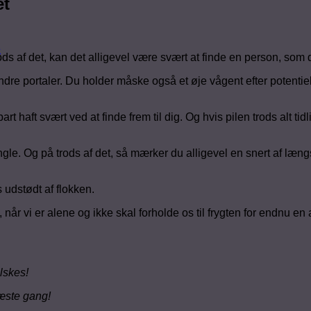
et
e
ds af det, kan det alligevel være svært at finde en person, som d
dre portaler. Du holder måske også et øje vågent efter potentiel
t haft svært ved at finde frem til dig. Og hvis pilen trods alt tid
gle. Og på trods af det, så mærker du alligevel en snert af længse
 udstødt af flokken.
t, når vi er alene og ikke skal forholde os til frygten for endnu en
elskes!
næste gang!