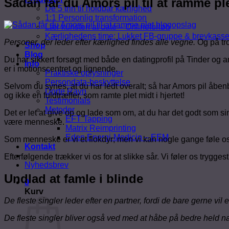
Sådan får du Amors pil til at ramme pl
De 5 trin til holdbar kærlighed
1:1 Personlig transformation
Lær kunsten at date – Onlineforløb
Kærlighedens time: Lukket FB-gruppe & brevkass
Personer, der leder efter kærlighed findes alle vegne.
Og på tro
Shop
Blog
Du har sikkert forsøgt med både en datingprofil på Tinder og an
Info
er i motionscentret og lignende.
Praktiske oplysninger
Persondata-beskyttelse
Selvom du synes, at du har ledt overalt; så har Amors pil åbenbar
Dorte Ravn
og ikke en fuldtræffer, som ramte plet midt i hjertet!
Testimonials
Metoder
Det er let at give op og lade som om, at du har det godt som sin
EFT Tapping
være menneske.
Matrix Reimprinting
Eden Energi-Medicin – EEM
Som menneske er vi et flokdyr; men vi kan nogle gange føle os
Kontakt
Efterfølgende trækker vi os for at slikke sår. Vi føler os trygges
Nyhedsbrev
Undlad at famle i blinde
0
Kurv
De fleste singler leder efter en partner, fordi de bare gerne vil 
De fleste singler bliver også ved med at håbe på bedre held 