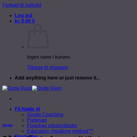
Fortsæt til indhold
Log ind
kr.
0,00
0
Ingen varer i kurven.
Tilbage til shoppen
Add anything here or just remove it...
Få hjælp til
Single Coaching
Parterapi
Foredrag virksomheder
Single
Education: Heallove method™
Produkter