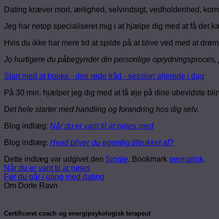
Dating kræver mod, ærlighed, selvindsigt, vedholdenhed, komm
Jeg har netop specialiseret mig i at hjælpe dig med at få det kær
Hvis du ikke har mere tid at spilde på at blive ved med at drømme
Jo hurtigere du påbegynder din personlige oprydningsproces, jo
Start med at booke - den røde tråd - session allerede i dag
På 30 min. hjælper jeg dig med at få øje på dine ubevidste blind
Det hele starter med handling og forandring hos dig selv.
Blog indlæg:
Når du er vant til at nøjes med
Blog indlæg:
Hvad bliver du egentlig tiltrukket af?
Dette indlæg var udgivet den
Single
. Bookmark
permalink
.
Når du er vant til at nøjes
Før du går i gang med dating
Om Dorte Ravn
Certificeret coach og energipsykologisk terapeut