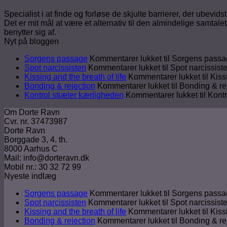
Specialist i at finde og forløse de skjulte barrierer, der ubevids
Det er mit mål at være et alternativ til den almindelige samtal
benytter sig af.
Nyt på bloggen
Sorgens passage
Kommentarer lukket
til Sorgens pass
Spot narcissisten
Kommentarer lukket
til Spot narcissist
Kissing and the breath of life
Kommentarer lukket
til Kiss
Bonding & rejection
Kommentarer lukket
til Bonding & re
Kontrol stjæler kærligheden
Kommentarer lukket
til Kont
Om Dorte Ravn
Cvr. nr. 37473987
Dorte Ravn
Borggade 3, 4. th.
8000 Aarhus C
Mail: info@dorteravn.dk
Mobil nr.: 30 32 72 99
Nyeste indlæg
Sorgens passage
Kommentarer lukket
til Sorgens pass
Spot narcissisten
Kommentarer lukket
til Spot narcissist
Kissing and the breath of life
Kommentarer lukket
til Kiss
Bonding & rejection
Kommentarer lukket
til Bonding & re