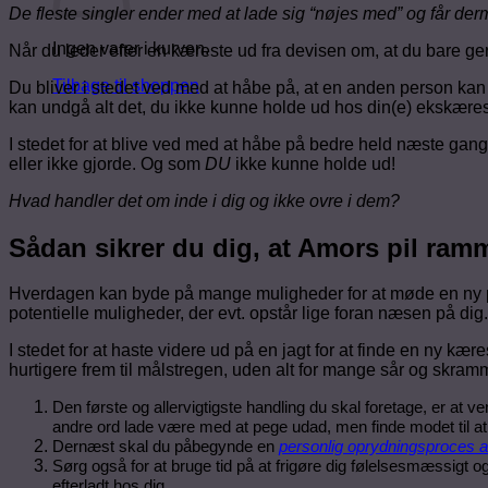
De fleste singler ender med at lade sig “nøjes med” og får derm
Ingen varer i kurven.
Når du leder efter en kæreste ud fra devisen om, at du bare ger
Tilbage til shoppen
Du bliver i stedet ved med at håbe på, at en anden person ka
kan undgå alt det, du ikke kunne holde ud hos din(e) ekskærest
I stedet for at blive ved med at håbe på bedre held næste gang. 
eller ikke gjorde. Og som
DU
ikke kunne holde ud!
Hvad handler det om inde i dig og ikke ovre i dem?
Sådan sikrer du dig, at Amors pil ramm
Hverdagen kan byde på mange muligheder for at møde en ny partne
potentielle muligheder, der evt. opstår lige foran næsen på dig.
I stedet for at haste videre ud på en jagt for at finde en ny kæ
hurtigere frem til målstregen, uden alt for mange sår og skram
Den første og allervigtigste handling du skal foretage, er a
andre ord lade være med at pege udad, men finde modet til at
Dernæst skal du påbegynde en
personlig oprydningsproces a
Sørg også for at bruge tid på at frigøre dig følelsesmæssigt og 
efterladt hos dig.