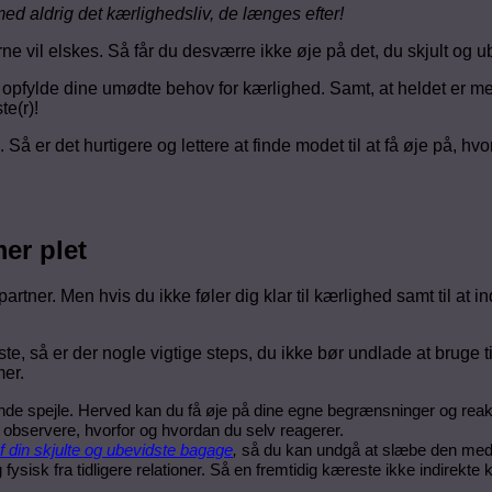
ed aldrig det kærlighedsliv, de længes efter!
ne vil elskes. Så får du desværre ikke øje på det, du skjult og u
n opfylde dine umødte behov for kærlighed. Samt, at heldet er 
e(r)!
Så er det hurtigere og lettere at finde modet til at få øje på, h
er plet
r. Men hvis du ikke føler dig klar til kærlighed samt til at indg
reste, så er der nogle vigtige steps, du ikke bør undlade at bruge
mer.
t vende spejle. Herved kan du få øje på dine egne begrænsninger og r
 observere, hvorfor og hvordan du selv reagerer.
f din skjulte og ubevidste bagage
,
så du kan undgå at slæbe den med di
fysisk fra tidligere relationer. Så en fremtidig kæreste ikke indirekte 