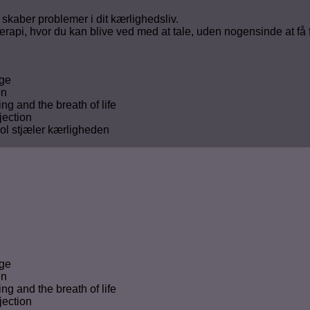
t skaber problemer i dit kærlighedsliv.
eterapi, hvor du kan blive ved med at tale, uden nogensinde at få
age
en
ing and the breath of life
jection
rol stjæler kærligheden
age
en
ing and the breath of life
jection