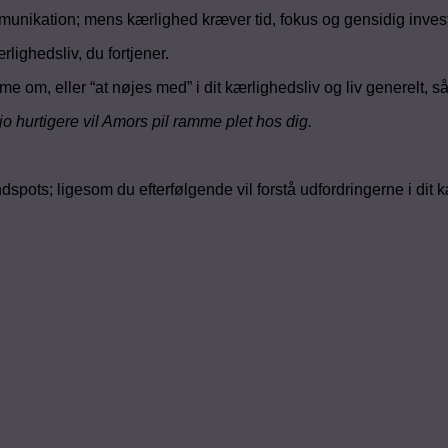
unikation; mens kærlighed kræver tid, fokus og gensidig invest
lighedsliv, du fortjener.
 om, eller “at nøjes med” i dit kærlighedsliv og liv generelt, så 
 hurtigere vil Amors pil ramme plet hos dig.
spots; ligesom du efterfølgende vil forstå udfordringerne i dit k