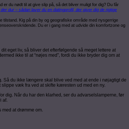
er du nødt til at give slip på, så det bliver muligt for dig? Du får
 der dur – sådan laver du en datingprofil, der giver dig de rigtige
ale tilstand. Kig på din by og geografiske område med nysgerrige
 grænseoverskridende. Du er i gang med at udvide din komfortzone og
 dit eget liv, så bliver det efterfølgende så meget lettere at
dermed ikke til at “nøjes med”, fordi du ikke bryder dig om at
ig. Så du ikke længere skal blive ved med at ende i nøjagtigt de
t slippe væk fra ved at skifte kæresten ud med en ny.
ch for dig. Når du har den klarhed, ser du advarselslamperne, før
 af.
jes med at drømme om.