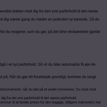
bevidst slæber med dig fra den ene parforhold til det næste.
med dig næste gang du møder en potentiel ny kæreste. Så du
vorfor du reagerer, som du gør, på det dine ekskærester gjorde
å i et nyt parforhold. Så vil du ikke automatisk få øje de
 tid på. Når du gør dit forarbejde grundigt, kommer du langt
eaktionsmønstre, når du tæt på et andet menneske. Du skal med
g fra det ene parforhold til det næste parforhold.
kommer til at betale prisen for den bagage, tidligere kæreste(r) har