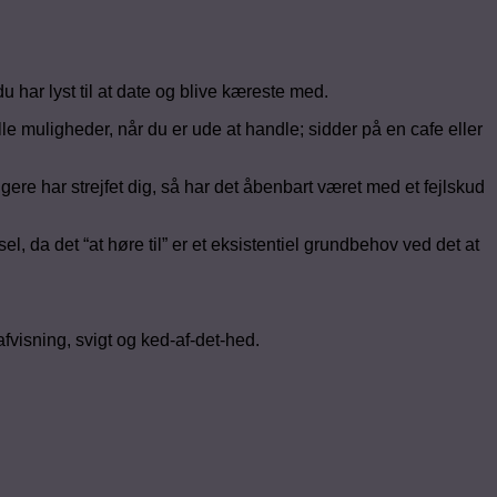
u har lyst til at date og blive kæreste med.
le muligheder, når du er ude at handle; sidder på en cafe eller
ligere har strejfet dig, så har det åbenbart været med et fejlskud
l, da det “at høre til” er et eksistentiel grundbehov ved det at
 afvisning, svigt og ked-af-det-hed.