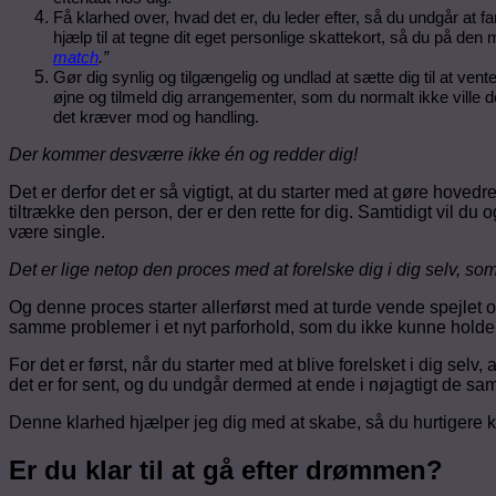
Få klarhed over, hvad det er, du leder efter, så du undgår at fam
hjælp til at tegne dit eget personlige skattekort, så du på de
match
.”
Gør dig synlig og tilgængelig og undlad at sætte dig til at ve
øjne og tilmeld dig arrangementer, som du normalt ikke ville 
det kræver mod og handling.
Der kommer desværre ikke én og redder dig!
Det er derfor det er så vigtigt, at du starter med at gøre hovedre
tiltrække den person, der er den rette for dig. Samtidigt vil du 
være single.
Det er lige netop den proces med at forelske dig i dig selv, so
Og denne proces starter allerførst med at turde vende spejlet o
samme problemer i et nyt parforhold, som du ikke kunne holde u
For det er først, når du starter med at blive forelsket i dig sel
det er for sent, og du undgår dermed at ende i nøjagtigt de sam
Denne klarhed hjælper jeg dig med at skabe, så du hurtigere k
Er du klar til at gå efter drømmen?