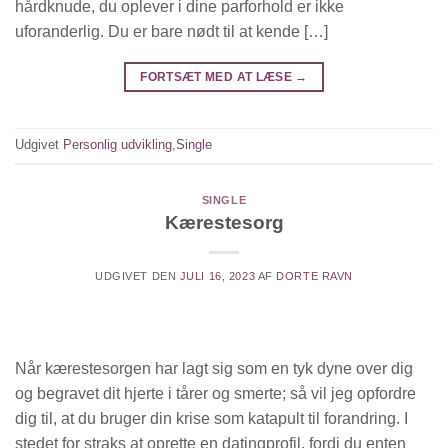
hårdknude, du oplever i dine parforhold er ikke
uforanderlig. Du er bare nødt til at kende […]
FORTSÆT MED AT LÆSE
→
Udgivet
Personlig udvikling
,
Single
SINGLE
Kærestesorg
UDGIVET DEN
JULI 16, 2023
AF
DORTE RAVN
Når kærestesorgen har lagt sig som en tyk dyne over dig
og begravet dit hjerte i tårer og smerte; så vil jeg opfordre
dig til, at du bruger din krise som katapult til forandring. I
stedet for straks at oprette en datingprofil, fordi du enten