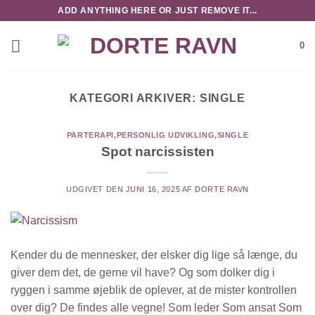
Fortsæt
ADD ANYTHING HERE OR JUST REMOVE IT...
til
indhold
0
KATEGORI ARKIVER:
SINGLE
PARTERAPI
,
PERSONLIG UDVIKLING
,
SINGLE
Spot narcissisten
UDGIVET DEN
JUNI 16, 2025
AF
DORTE RAVN
Kender du de mennesker, der elsker dig lige så længe, du
giver dem det, de gerne vil have? Og som dolker dig i
ryggen i samme øjeblik de oplever, at de mister kontrollen
over dig? De findes alle vegne! Som leder Som ansat Som