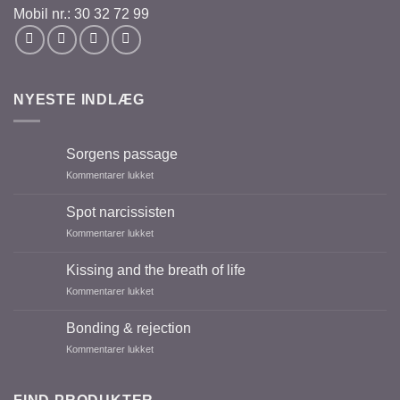
Mobil nr.: 30 32 72 99
NYESTE INDLÆG
Sorgens passage
Kommentarer lukket
til
Sorgens
passage
Spot narcissisten
Kommentarer lukket
til
Spot
narcissisten
Kissing and the breath of life
Kommentarer lukket
til
Kissing
and
Bonding & rejection
the
Kommentarer lukket
til
breath
Bonding
of
&
life
rejection