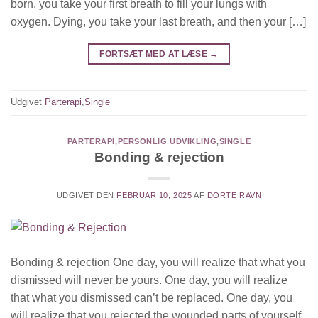
born, you take your first breath to fill your lungs with
oxygen. Dying, you take your last breath, and then your […]
FORTSÆT MED AT LÆSE
→
Udgivet
Parterapi
,
Single
PARTERAPI
,
PERSONLIG UDVIKLING
,
SINGLE
Bonding & rejection
UDGIVET DEN
FEBRUAR 10, 2025
AF
DORTE RAVN
Bonding & rejection One day, you will realize that what you
dismissed will never be yours. One day, you will realize
that what you dismissed can’t be replaced. One day, you
will realize that you rejected the wounded parts of yourself