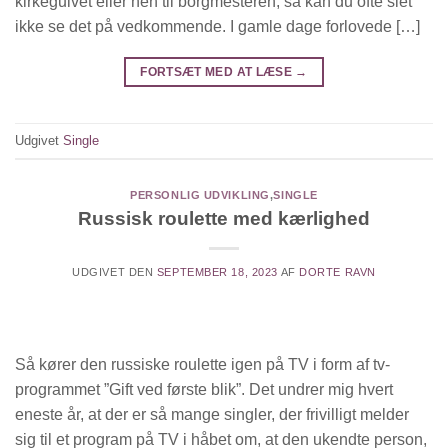
kirkegulvet eller hen til borgmesteren; så kan du ofte slet
ikke se det på vedkommende. I gamle dage forlovede […]
FORTSÆT MED AT LÆSE
→
Udgivet
Single
PERSONLIG UDVIKLING
,
SINGLE
Russisk roulette med kærlighed
UDGIVET DEN
SEPTEMBER 18, 2023
AF
DORTE RAVN
Så kører den russiske roulette igen på TV i form af tv-
programmet ”Gift ved første blik”. Det undrer mig hvert
eneste år, at der er så mange singler, der frivilligt melder
sig til et program på TV i håbet om, at den ukendte person,