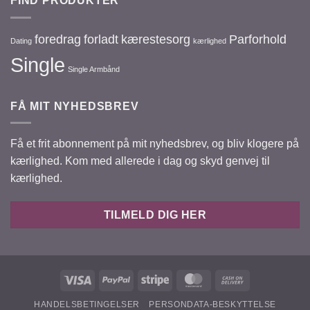
FIND PRODUKTER
foredrag
forladt
kærestesorg
Parforhold
Dating
kærlighed
Single
Single Armbånd
FÅ MIT NYHEDSBREV
Få et frit abonnement på mit nyhedsbrev, og bliv klogere på
kærlighed. Kom med allerede i dag og skyd genvej til
kærlighed.
TILMELD DIG HER
Visa
PayPal
Stripe
MasterCard
Cash
On
HANDELSBETINGELSER
PERSONDATA-BESKYTTELSE