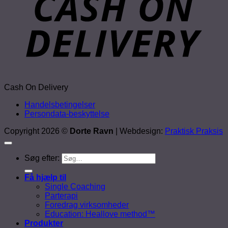
Cash On Delivery
Handelsbetingelser
Persondata-beskyttelse
Copyright 2026 ©
Dorte Ravn
| Webdesign:
Praktisk Praksis
Søg efter:
Få hjælp til
Single Coaching
Parterapi
Foredrag virksomheder
Education: Heallove method™
Produkter