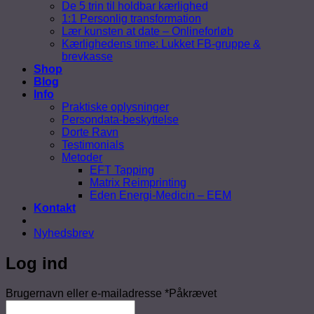
De 5 trin til holdbar kærlighed
1:1 Personlig transformation
Lær kunsten at date – Onlineforløb
Kærlighedens time: Lukket FB-gruppe &
brevkasse
Shop
Blog
Info
Praktiske oplysninger
Persondata-beskyttelse
Dorte Ravn
Testimonials
Metoder
EFT Tapping
Matrix Reimprinting
Eden Energi-Medicin – EEM
Kontakt
Nyhedsbrev
Log ind
Brugernavn eller e-mailadresse
*
Påkrævet