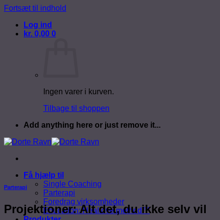
Fortsæt til indhold
Log ind
kr.
0,00
0
Ingen varer i kurven.
Tilbage til shoppen
Add anything here or just remove it...
Få hjælp til
Single Coaching
Parterapi
Parterapi
Foredrag virksomheder
Projektioner: Alt det, du ikke selv vil
Education: Heallove method™
Produkter