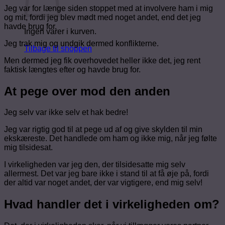
Jeg var for længe siden stoppet med at involvere ham i mig
og mit, fordi jeg blev mødt med noget andet, end det jeg
havde brug for.
Ingen varer i kurven.
Jeg trak mig og undgik dermed konflikterne.
Tilbage til shoppen
Men dermed jeg fik overhovedet heller ikke det, jeg rent
faktisk længtes efter og havde brug for.
At pege over mod den anden
Jeg selv var ikke selv et hak bedre!
Jeg var rigtig god til at pege ud af og give skylden til min
ekskæreste. Det handlede om ham og ikke mig, når jeg følte
mig tilsidesat.
I virkeligheden var jeg den, der tilsidesatte mig selv
allermest. Det var jeg bare ikke i stand til at få øje på, fordi
der altid var noget andet, der var vigtigere, end mig selv!
Hvad handler det i virkeligheden om?