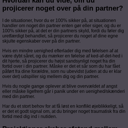
Hvordan kan du vide, om du
projicerer noget over på din partner?
I de situationer, hvor du er 100% sikker på, at situationen
handler om noget din partner enten gør eller siger, og du er
100% sikker på, at det er din partners skyld, fordi du føler dig
uretfærdigt behandlet, så projicerer du noget af dine egne
skjulte egenskaber over på din partner.
Hvis en mindre uenighed efterlader dig med følelsen af at
være dybt såret, og du mærker en følelse af ked-af-det-hed i
dit hjerte, så projicerer du højst sandsynligt noget fra din
fortid over i din partner. Måske er det et sår som du har fået
påført fra dine forældre, som nu ubevidst (uden at du er klar
over det) udspiller sig mellem dig og din partner.
Hvis du nogle gange oplever at blive overvældet af angst
eller måske ligefrem går i panik under en uenighed/skænderi
med din partner.
Har du et stort behov for at få løst en konflikt øjeblikkeligt, så
er det et godt signal om, at du bringer noget traumatisk fra din
fortid med dig ind i nutiden.