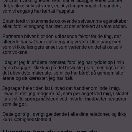
Det, der i virkeligheden sker, når vi tillægger vores partner
det, vi ikke selv vil være, er, at vi trigger noget i hinanden,
som vi engang har lært at fraspalte.
Enten fordi vi skammede os over de selvsamme egenskaber
eller, fordi vi engang har lært, at det er forkert at være sådan.
Partneren bliver blot den udløsende faktor for de ting, der
allerede har sat spor i os dengang vi var et lille barn, men
som vi ikke længere anser som værende en del af os selv
som voksne.
I dag er jeg fri af dette mønster, fordi jeg har ryddet op i min
egen bagage. Ikke kun på det bevidste plan, men også i alt
det ubevidste materiale, som jeg har båret på gennem alle
årene og de kærester, jeg har haft.
Jeg tager hele tiden fat i, hvad det handler om inde i mig.
Hvad er det, jeg reagerer på, som gør noget ved mig, i stedet
for at stille spørgsmålstegn ved, hvorfor modparten reagerer
som de gør.
Dette gør sig i øvrigt gældende i alle dine relationer, og ikke
kun i kærlighedsforhold.