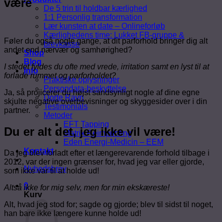
være
De 5 trin til holdbar kærlighed
1:1 Personlig transformation
Lær kunsten at date – Onlineforløb
Kærlighedens time: Lukket FB-gruppe &
Føler du også nogle gange, at dit parforhold bringer dig alt
brevkasse
andet end nærvær og samhørighed?
Shop
Blog
I stedet fyldes du ofte med vrede, irritation samt en lyst til at
Info
forlade rummet og parforholdet?
Praktiske oplysninger
Persondata-beskyttelse
Ja, så projicerer du højst sandsynligt nogle af dine egne
Dorte Ravn
skjulte negative overbevisninger og skyggesider over i din
Testimonials
partner.
Metoder
EFT Tapping
Du er alt det, jeg ikke vil være!
Matrix Reimprinting
Eden Energi-Medicin – EEM
Kontakt
Da jeg blev forladt efter et længerevarende forhold tilbage i
2012, var der ingen grænser for, hvad jeg var eller gjorde,
Nyhedsbrev
som ikke var til at holde ud!
0
Altså ikke for mig selv, men for min ekskæreste!
Kurv
Alt, hvad jeg stod for; sagde og gjorde; blev til sidst til noget,
han bare ikke længere kunne holde ud!